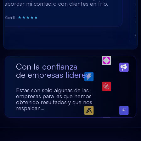
 contacto con clientes en frío.
consigue: ya h
buenos con una
decisión obvia 
★★
dedique a la co
Chris R.
★★★★★
Con la confianza
de empresas líderes
Estas son solo algunas de las
empresas para las que hemos
obtenido resultados y que nos
respaldan…