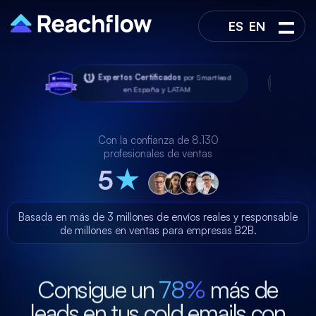
ES
EN
Expertos Certificados
por Smartlead
Expertos Ce
en España y LATAM
Con la confianza de 8.130
profesionales de ventas
5
★
Basada en más de 3 millones de envíos reales y responsable
de millones en ventas para empresas B2B.
Consigue un
78%
más de
leads en tus cold emails con